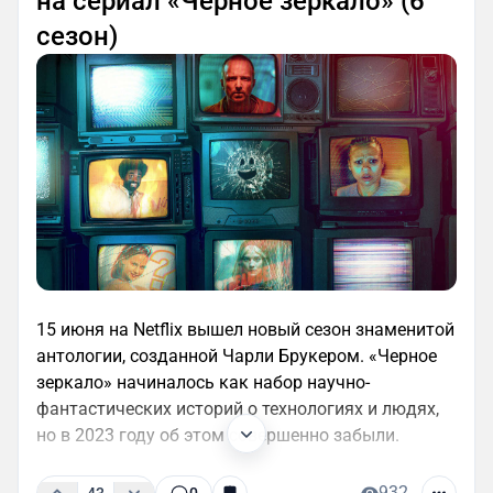
на сериал «Черное зеркало» (6
сезон)
15 июня на Netflix вышел новый сезон знаменитой
антологии, созданной Чарли Брукером. «Черное
зеркало» начиналось как набор научно-
фантастических историй о технологиях и людях,
но в 2023 году об этом совершенно забыли.
932
43
0