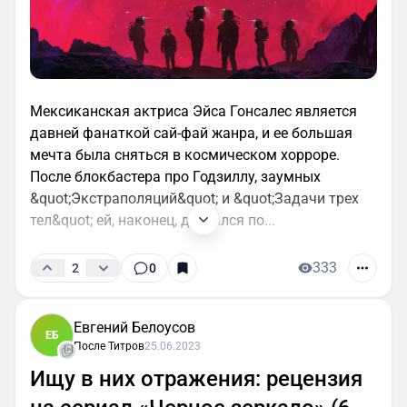
Мексиканская актриса Эйса Гонсалес является
давней фанаткой сай-фай жанра, и ее большая
мечта была сняться в космическом хорроре.
После блокбастера про Годзиллу, заумных
&quot;Экстраполяций&quot; и &quot;Задачи трех
тел&quot; ей, наконец, достался по...
333
2
0
Евгений Белоусов
ЕБ
После Титров
25.06.2023
Ищу в них отражения: рецензия