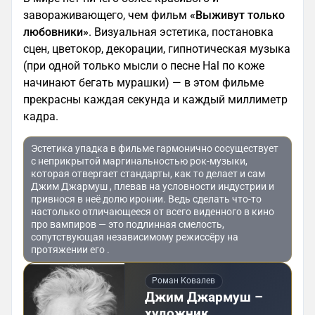
завораживающего, чем фильм
«Выживут только
любовники»
. Визуальная эстетика, постановка
сцен, цветокор, декорации, гипнотическая музыка
(при одной только мысли о песне Hal по коже
начинают бегать мурашки) — в этом фильме
прекрасны каждая секунда и каждый миллиметр
кадра.
Эстетика упадка в фильме гармонично сосуществует
с неприкрытой маргинальностью рок-музыки,
которая отвергает стандарты, как то делает и сам
Джим Джармуш , плевав на условности индустрии и
привнося в неё долю иронии. Ведь сделать что-то
настолько отличающееся от всего виденного в кино
про вампиров — это подлинная смелость,
сопутствующая независимому режиссёру на
протяжении его .
Роман Ковалев
Джим Джармуш –
художник