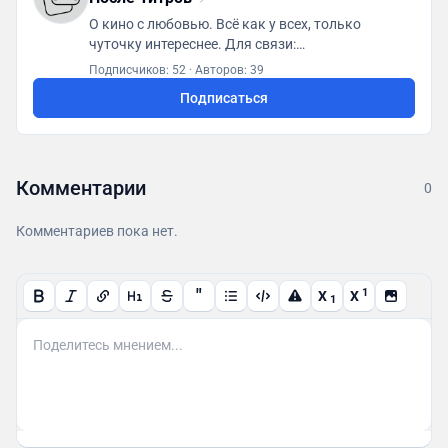
О кино с любовью. Всё как у всех, только
чуточку интереснее. Для связи:
posletitrov@yandex.ru
Подписчиков: 52
·
Авторов: 39
Подписаться
Комментарии
0
Комментариев пока нет.
"
1
X
X
1