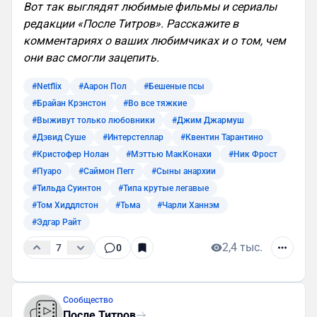
Вот так выглядят любимые фильмы и сериалы
редакции «После Титров». Расскажите в
комментариях о ваших любимчиках и о том, чем
они вас смогли зацепить.
#Netflix
#Аарон Пол
#Бешеные псы
#Брайан Крэнстон
#Во все тяжкие
#Выживут только любовники
#Джим Джармуш
#Дэвид Суше
#Интерстеллар
#Квентин Тарантино
#Кристофер Нолан
#Мэттью МакКонахи
#Ник Фрост
#Пуаро
#Саймон Пегг
#Сыны анархии
#Тильда Суинтон
#Типа крутые легавые
#Том Хиддлстон
#Тьма
#Чарли Ханнэм
#Эдгар Райт
2,4 тыс.
7
0
Сообщество
После Титров