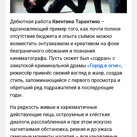
Дебютная работа
Квентина Тарантино
–
вдохновляющий пример того, как почти полное
отсутствие бюджета и опыта съёмок можно
возместить энтузиазмом и креативом на фоне
безграничного обожания и познания
кинематографа. Пусть сюжет был «содран» с
азиатской криминальной драмы
«Город в огне»
,
режиссёр привнёс свежий взгляд в жанр, создав
стиль, запоминающийся с первого просмотра и
обретший ряд подражателей в последующие
годы.
На редкость живые и харизматичные
действующие лица, остроумные и хлёсткие
диалоги, расслабленная и при этом искусно
нагнетаемая обстановка, резкие и до ужаса
смешные моменты насилия – все узнаваемые