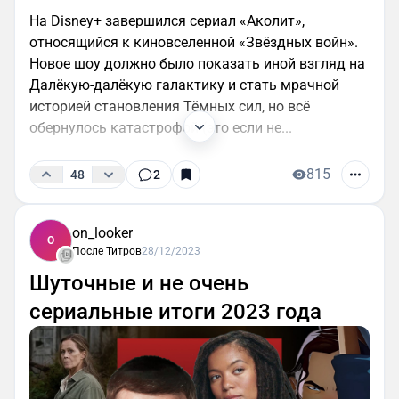
На Disney+ завершился сериал «Аколит»,
относящийся к киновселенной «Звёздных войн».
Новое шоу должно было показать иной взгляд на
Далёкую-далёкую галактику и стать мрачной
историей становления Тёмных сил, но всё
обернулось катастрофой (это если не...
815
48
2
on_looker
O
После Титров
28/12/2023
Шуточные и не очень
сериальные итоги 2023 года