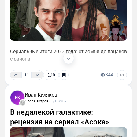
Сериальные итоги 2023 года: от зомби до пацанов
с района.
344
11
0
Иван Киляков
ИК
После Титров
21/10/2023
В недалекой галактике:
рецензия на сериал «Асока»