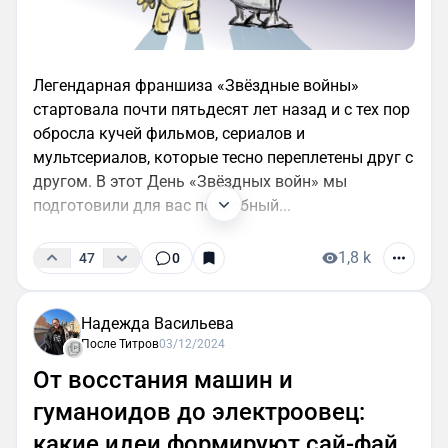
Легендарная франшиза «Звёздные войны»
стартовала почти пятьдесят лет назад и с тех пор
обросла кучей фильмов, сериалов и
мультсериалов, которые тесно переплетены друг с
другом. В этот День «Звёздных войн» мы
подготовили для вас подробный...
1,8 k
47
0
Надежда Васильева
После Титров
03/12/2024
От восстания машин и
гуманоидов до электроовец:
какие идеи формируют сай-фай