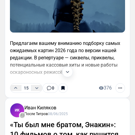
Предлагаем вашему вниманию подборку самых
ожидаемых картин 2026 года по версии нашей
редакции. В репертуаре — сиквелы, приквелы,
потенциальные кассовые хиты и новые работы
оскароносных режиссёров.
376
15
0
Иван Киляков
ИК
После Титров
08/06/2025
«Ты был мне братом, Энакин»:
10 фильмов о том, как рушится