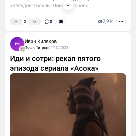
«Звёздные войны: Войны клонов».
2,9 k
3
0
Иван Киляков
ИК
После Титров
04/10/2023
Иди и сотри: рекап пятого
эпизода сериала «Асока»