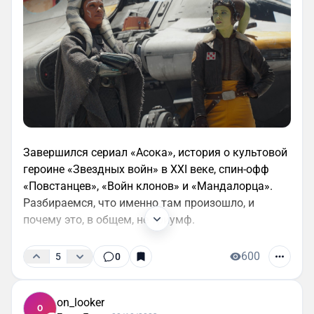
Завершился сериал «Асока», история о культовой
героине «Звездных войн» в XXI веке, спин-офф
«Повстанцев», «Войн клонов» и «Мандалорца».
Разбираемся, что именно там произошло, и
почему это, в общем, не триумф.
600
5
0
on_looker
O