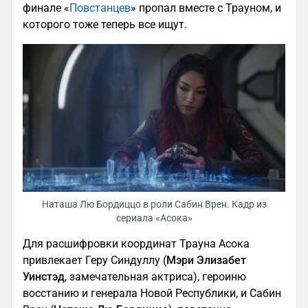
финале «
Повстанцев
» пропал вместе с Трауном, и
которого тоже теперь все ищут.
Наташа Лю Бордиццо в роли Сабин Врен. Кадр из
сериала «Асока»
Для расшифровки координат Трауна Асока
привлекает Геру Синдуллу (
Мэри Элизабет
Уинстэд
, замечательная актриса), героиню
восстанию и генерала Новой Республики, и Сабин