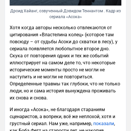
Дроид Хайанг, озвученный Дэвидом Теннантом . Кадр из
сериала «Асока»
Хотя когда авторы несколько отвлекаются от
цитирования «Властелина колец» (которое там
повсюду – от судьбы Асоки до схватки в лесу), у
сериала появляется любопытное второе дно.
Скука от повторения одних и тех же событий
иллюстрирует на самом деле то, что некоторые
исторические моменты просто не могли не
наступить и не могли не повториться.
Определенные травмы так глубоки, что не только
люди, но и сама история вынуждена проживать
их снова и снова.
И иногда «Асока», не благодаря стараниям
сценаристов, а вопреки, всё же неплохой, хотя и
грустный сериал. Нам уже, например,
показали
,
как Боба Фетт на старости лет, не накопив