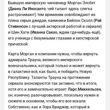
Бывшую имперскую чиновницу Морган Элсбет
(
Диана Ли Иносанто
, чей талант здесь слегка
растрачивают) тем временем освобождают из
плена серые джедаи, наемники Бейлон Сколл (
Рэй
Стивенсон
с лучшей актерской работой в сериале)
и Шин Хати (
Иванна Сакхо
, ждем где-нибудь ещё),
его ученица с безумными глазами и хипстерской
прической.
Карта Морган и компании нужна, чтобы вернуть
адмирала Трауна, великого имперского
военачальника, который только и может вернуть
в галактике всё, как было, и победить Новую
Республику. Таланты Трауна на протяжении
сериала анонсируются так активно, что в итоге,
хотя его и замечательно играет
Ларс Миккельсен
,
он, конечно, разочаровывает, поскольку нужен в
сюжете в основном, чтобы его все искали.
Собственно, как и Эзра Бриджер, который в