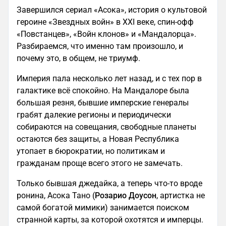
Завершился сериал «Асока», история о культовой
героине «Звездных войн» в XXI веке, спин-офф
«Повстанцев», «Войн клонов» и «Мандалорца».
Разбираемся, что именно там произошло, и
почему это, в общем, не триумф.
Империя пала несколько лет назад, и с тех пор в
галактике всё спокойно. На Мандалоре была
большая резня, бывшие имперские генералы
грабят далекие регионы и периодически
собираются на совещания, свободные планеты
остаются без защиты, а Новая Республика
утопает в бюрократии, но политикам и
гражданам проще всего этого не замечать.
Только бывшая джедайка, а теперь что-то вроде
ронина, Асока Тано (
Розарио Доусон
, артистка не
самой богатой мимики) занимается поиском
странной карты, за которой охотятся и имперцы.