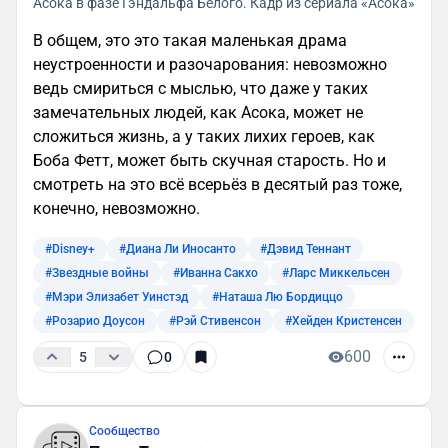
Асока в фазе Гэндальфа Белого. Кадр из сериала «Асока»
В общем, это это такая маленькая драма
неустроенности и разочарования: невозможно
ведь смириться с мыслью, что даже у таких
замечательных людей, как Асока, может не
сложиться жизнь, а у таких лихих героев, как
Боба Фетт, может быть скучная старость. Но и
смотреть на это всё всерьёз в десятый раз тоже,
конечно, невозможно.
#Disney+
#Диана Ли Иносанто
#Дэвид Теннант
#Звездные войны
#Иванна Сакхо
#Ларс Миккельсен
#Мэри Элизабет Уинстэд
#Наташа Лю Бордиццо
#Розарио Доусон
#Рэй Стивенсон
#Хейден Кристенсен
600
5
0
Сообщество