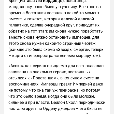
Врен (
Наташа Лю Бордиццо
), повстанца,
мандалорку, свою бывшую ученицу. Все трое во
времена Восстания воевали в какой-то момент
вместе, и кажется, история далекой-далекой
галактики, сделав очередной круг, приводит их
обратно на тот этап: им снова нужно поработать
вместе, снова нужно остановить имперцев, для
этого снова нужен какой-то странный чертеж
(раньше это была схема «Звезды смерти», теперь
– карта с гиперпространственным маршрутом).
«Асока» как сериал ожидаемо для всех оказалась
завязана на знакомых героях, постоянных
отсылках к «Повстанцам», в конечном счете на
воспоминаниях. Имперцы грезят Империей даже
не потому, что она так уж прекрасна, но потому
что это было время, когда они были моложе,
сильнее и при власти. Бейлон Сколл периодически
ностальгирует по Ордену джедаев – это была не