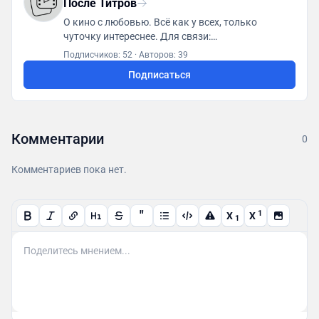
После Титров
О кино с любовью. Всё как у всех, только
чуточку интереснее. Для связи:
posletitrov@yandex.ru
Подписчиков: 52
·
Авторов: 39
Подписаться
Комментарии
0
Комментариев пока нет.
"
1
X
X
1