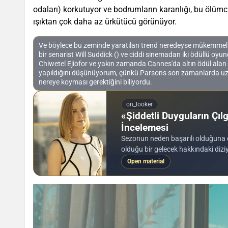
odaları) korkutuyor ve bodrumların karanlığı, bu ölüm
ışıktan çok daha az ürkütücü görünüyor.
Ve böylece bu zeminde yaratılan trend neredeyse mükemmel bir
bir senarist Will Suddick () ve ciddi sinemadan iki ödüllü oyun
Chiwetel Ejiofor ve yakın zamanda Cannes'da altın ödül alan
yapıldığını düşünüyorum, çünkü Parsons son zamanlarda uzun
nereye koyması gerektiğini biliyordu.
on_looker
«Şiddetli Duyguların Çıl
İncelemesi
Sezonun neden başarılı olduğuna d
olduğu bir gelecek hakkındaki dizi
Open material