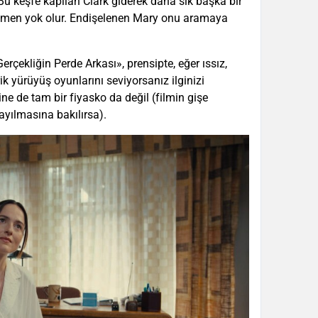
 Bu keşfe kapılan Clark giderek daha sık başka bir
amen yok olur. Endişelenen Mary onu aramaya
erçekliğin Perde Arkası», prensipte, eğer ıssız,
k yürüyüş oyunlarını seviyorsanız ilginizi
ne de tam bir fiyasko da değil (filmin gişe
ayılmasına bakılırsa).