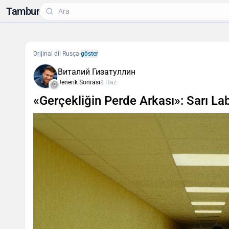
Tambur
Orijinal dil Rusça
-
göster
Виталий Гизатуллин
Jenerik Sonrası
8 Haz
«Gerçekliğin Perde Arkası»: Sarı La