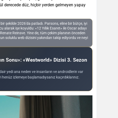
cül derecede düz, hiçbir yerden gelmeyen yapay
 şekilde 2026'da patladı. Parsons, eline bir bütçe, iyi
cu alarak işe koyuldu: «12 Yıllık Esaret» ile Oscar adayı
 Renate Reinsve. Yine de, tüm çekim planının önceden
 soluklu web dizisini yakından takip ediyordu ve neyi
gın Sonu»: «Westworld» Dizisi 3. Sezon
air yedi ana neden ve insanların ve androidlerin var
yi henüz izlemeye başlamadıysanız kaçırdıklarınız.