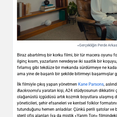
«Gerçekliğin Perde Arkası
Biraz abartılmış bir korku filmi, bir tür macera oyunu
ilginç kısım, yazarların neredeyse iki saatlik bir koşuyu
fırlamış gibi tekdüze bir mekanda sürdürmeye ne kadar 
ama yine de başarılı bir şekilde bitirmeyi başarmışlar 
İlk filmiyle çıkış yapan yönetmen
Kane Parsons
, aslın
Backrooms
'u yaratan kişi, A24 stüdyosunun dikkatini 
olağanüstü içgüdüsü artık kozmik boyutlara ulaşmış 
yöneticileri, şehir efsaneleri ve kentsel folklor format
tutunduğunu hemen anladılar. Çünkü perili şatolar ve b
steril ofis alanları (ya da mistik «Yarım Ton» filminde