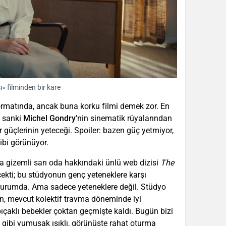
» filminden bir kare
 formatında, ancak buna korku filmi demek zor. En
, sanki
Michel Gondry
'nin sinematik rüyalarından
güçlerinin yeteceği. Spoiler: bazen güç yetmiyor,
gibi görünüyor.
da gizemli sarı oda hakkındaki ünlü web dizisi
The
çekti; bu stüdyonun genç yeteneklere karşı
durumda. Ama sadece yeteneklere değil. Stüdyo
ının, mevcut kolektif travma döneminde iyi
ıçaklı bebekler çoktan geçmişte kaldı. Bugün bizi
ki gibi yumuşak ışıklı, görünüşte rahat oturma