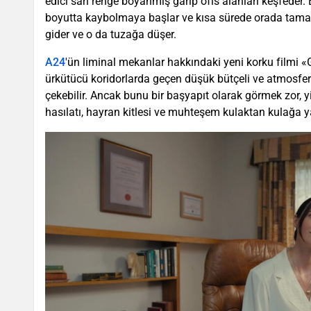
edici sarı renge boyanmış garip ofis alanları keşfeder.
boyutta kaybolmaya başlar ve kısa sürede orada tam
gider ve o da tuzağa düşer.
A24
'ün liminal mekanlar hakkındaki yeni korku filmi «G
ürkütücü koridorlarda geçen düşük bütçeli ve atmosferi
çekebilir. Ancak bunu bir başyapıt olarak görmek zor, yi
hasılatı, hayran kitlesi ve muhteşem kulaktan kulağa y