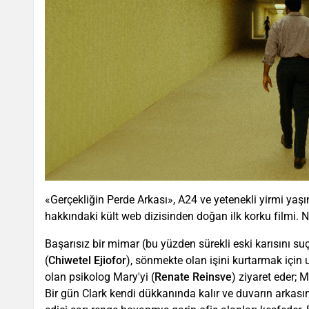
«Gerçekliğin Perde Arkası», A24 ve yetenekli yirmi yaş
hakkındaki kült web dizisinden doğan ilk korku filmi. 
Başarısız bir mimar (bu yüzden sürekli eski karısını su
(
Chiwetel Ejiofor
), sönmekte olan işini kurtarmak için
olan psikolog Mary'yi (
Renate Reinsve
) ziyaret eder; 
Bir gün Clark kendi dükkanında kalır ve duvarın arkasın