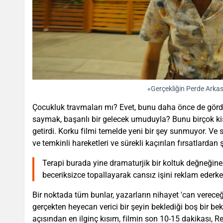
«Gerçekliğin Perde Arkası
Çocukluk travmaları mı? Evet, bunu daha önce de gördük,
saymak, başarılı bir gelecek umuduyla? Bunu birçok ki
getirdi. Korku filmi temelde yeni bir şey sunmuyor. V
ve temkinli hareketleri ve sürekli kaçırılan fırsatlardan
Terapi burada yine dramaturjik bir koltuk değneğine 
beceriksizce topallayarak cansız işini reklam ederke
Bir noktada tüm bunlar, yazarların nihayet 'can vereceği
gerçekten heyecan verici bir şeyin beklediği boş bir b
açısından en ilginç kısım, filmin son 10-15 dakikası, R