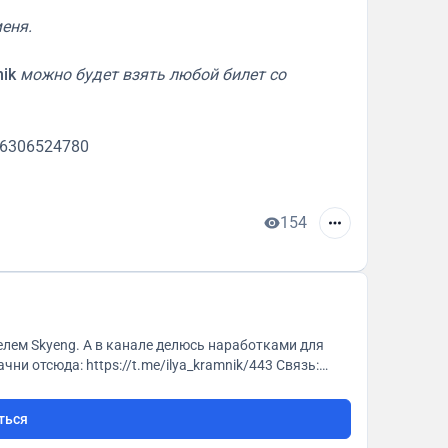
меня.
ik
можно будет взять любой билет со
46306524780
154
юсь наработками для
ться