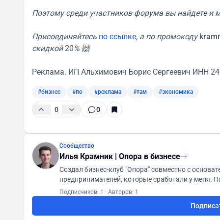
Поэтому среди участников форума вы найдете и 
Присоединяйтесь
по ссылке
, а по промокоду
kramn
скидкой
20
% 🙌
Реклама. ИП Альхимович Борис Сергеевич ИНН 2
#бизнес
#по
#реклама
#там
#экономика
0
0
Сообщество
Илья Крамник | Опора в бизнесе
Создал бизнес-клуб "Опора" совместно с основателем Skyeng. А в канале дел
предпринимателей, которые сработали у меня. Начни отсюда: https://t.me/ilya_kramnik/443 Связь:
@ilya_undertakes
Подписчиков: 1
·
Авторов: 1
Подписа