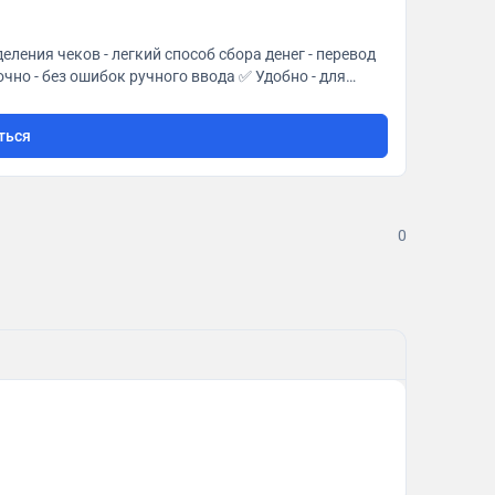
ться
0