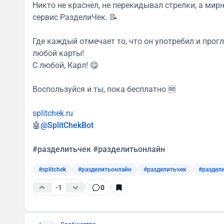
Никто не краснел, не перекидывал стрелки, а мир
сервис РазделиЧек. 📝
Где каждый отмечает то, что он употребил и прогл
любой карты!
С любой, Карл! 😋
Воспользуйся и ты, пока бесплатно 🆓
splitchek.ru
🤖
@SplitChekBot
#разделитьчек
#разделитьонлайн
#splitchek
#разделитьонлайн
#разделитьчек
#раздел
-1
0