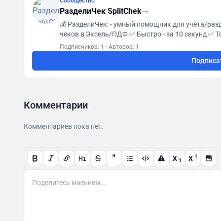
Сообщество
РазделиЧек SplitChek
💰 РазделиЧек: - умный помощник для учёта/разделения чеков - легкий способ сбора денег - перевод
чеков в Эксель/ПДФ ✅ Быстро - за 10 секунд ✅ Точно - без ошибок ручного ввода ✅ Удобно - для
бизнеса и личных целей
Подписчиков: 1
·
Авторов: 1
Подписа
Комментарии
Комментариев пока нет.
"
1
X
X
1