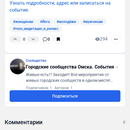
Узнать подробности, адрес или записаться на
событие.
#женщинам
#Йога
#молодёжи
#мужчинам
#тело_медитация_и_релакс
294
0
0
Сообщество
Городские сообщества Омска. События
Живые есть!? Заходи!!! Все мероприятия от
живых городских сообществ в одном месте!
Первая городская платформа "ГСА. Генератор
Подписчиков: 1
·
Авторов: 1
социальной активности"
Подписаться
https://t.me/gsaomsk_bot
Комментарии
0