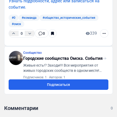
Узнать подробности, адрес или записаться на
событие.
#0
#команда
#общество_исторические_события
#омск
339
0
0
Сообщество
Городские сообщества Омска. События
Живые есть!? Заходи!!! Все мероприятия от
живых городских сообществ в одном месте!
Первая городская платформа "ГСА. Генератор
Подписчиков: 1
·
Авторов: 1
социальной активности"
Подписаться
https://t.me/gsaomsk_bot
Комментарии
0