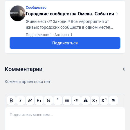
Сообщество
Городские сообщества Омска. События
Живые есть!? Заходи!!! Все мероприятия от
живых городских сообществ в одном месте!
Первая городская платформа "ГСА. Генератор
Подписчиков: 1
·
Авторов: 1
социальной активности"
Подписаться
https://t.me/gsaomsk_bot
Комментарии
0
Комментариев пока нет.
"
1
X
X
1