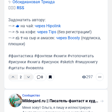
✨
Обсидиановая Триада
🧚🏻‍♀️
RSS
Задонатить автору:
—->
🫖
на чай:
через Hipolink
—-> ☕️ на кофе:
через Tips
(без регистрации!)
—-> 🧀🍷на сыр и амасек:
через Boosty
(подписка,
плюшки)
#фантастика #фэнтези #книги #чтопочитать
#рисунки #книга #рисунок #sketch #пишукнигу
#цитаты #новелла
297
2
0
Сообщество
Mildegard.ru || Писатель-фантаст и художник |
Меня зовут Ольга, я пишу и иллюстрирую