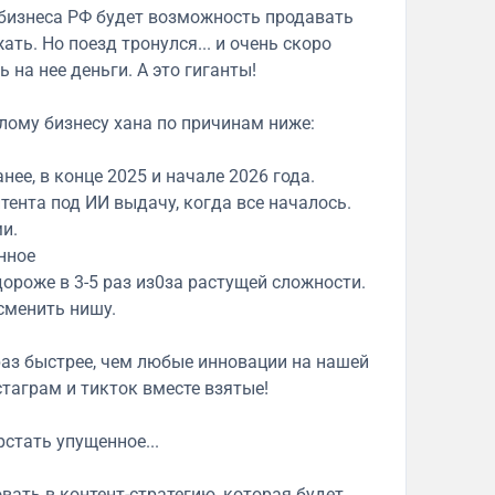
 бизнеса РФ будет возможность продавать
ть. Но поезд тронулся... и очень скоро
 на нее деньги. А это гиганты!
лому бизнесу хана по причинам ниже:
нее, в конце 2025 и начале 2026 года.
нтента под ИИ выдачу, когда все началось.
и.
енное
дороже в 3-5 раз из0за растущей сложности.
 сменить нишу.
раз быстрее, чем любые инновации на нашей
стаграм и тикток вместе взятые!
рстать упущенное...
овать в контент-стратегию, которая будет