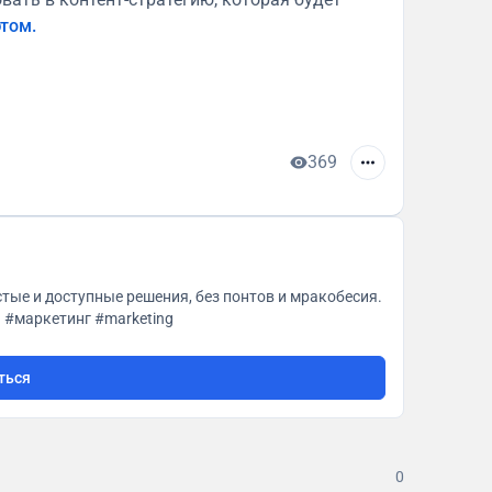
этом.
369
ые и доступные решения, без понтов и мракобесия.
Бизнес-Трекинг для предпринимателя @EseninSA. #маркетинг #marketing
ться
0