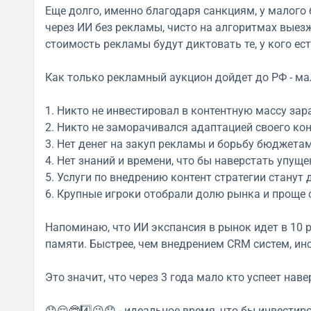
Еще долго, именно благодаря санкциям, у малого
через ИИ без рекламы, чисто на алгоритмах выезжа
стоимость рекламы будут диктовать те, у кого есть
Как только рекламный аукцион дойдет до РФ - ма
1. Никто не инвестировал в контентную массу зара
2. Никто не заморачивался адаптацией своего ко
3. Нет денег на закуп рекламы и борьбу бюджетам
4. Нет знаний и времени, что бы наверстать упущ
5. Услуги по внедрению контент стратегии станут 
6. Крупные игроки отобрали долю рынка и проще
Напоминаю, что ИИ экспансия в рынок идет в 10 
памяти. Быстрее, чем внедрением CRM систем, ин
Это значит, что через 3 года мало кто успеет наве
😞😌🤓4️⃣😉😞 - идеальное время, что бы инвестир