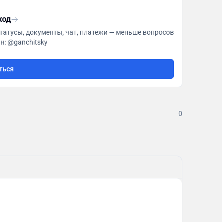
ход
татусы, документы, чат, платежи — меньше вопросов
legke.tech Админ: @ganchitsky
ться
0