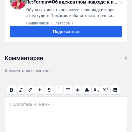
Re:Forma🥑Об адекватном подходе к питанию
Обучаю, как есть пельмени, шоколадки и при
этом худеть Помогаю избавиться от ночных
дожоров и заеданий стресса Показываю, как
Подписчиков: 1
·
Авторов: 1
внедрять физ активность даже в очень занятую
Подписаться
жизнь mkuzo.com Записаться на консультацию:
@madamkuzo
Комментарии
0
Комментариев пока нет.
"
1
X
X
1