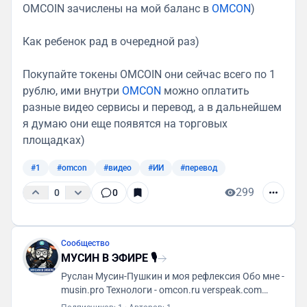
OMCOIN зачислены на мой баланс в
OMCON
)
Как ребенок рад в очередной раз)
Покупайте токены OMCOIN они сейчас всего по 1
рублю, ими внутри
OMCON
можно оплатить
разные видео сервисы и перевод, а в дальнейшем
я думаю они еще появятся на торговых
площадках)
#1
#omcon
#видео
#ИИ
#перевод
299
0
0
Сообщество
МУСИН В ЭФИРЕ 🎙
Руслан Мусин-Пушкин и моя рефлексия Обо мне -
musin.pro Технологи - omcon.ru verspeak.com
Мусин (яп. 無心) - t.me/MusinMind