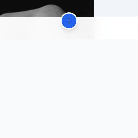
нном течении реки, в дыме, который пахнет летом сильнее
мя вдруг перестаёт спешить....