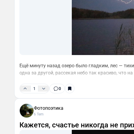
Ещё минуту назад озеро было гладким, лес — тих
одна за другой, рассекая небо так красиво, что н
1
0
Фотопоэтика
6 Tem
Кажется, счастье никогда не при