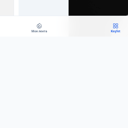
Моя лента
Keşfet
Оно прячется в полосе солнечного света, в медле
любых воспоминаний.
Ему не нужны слова. Оно узнаётся по тому, как вре