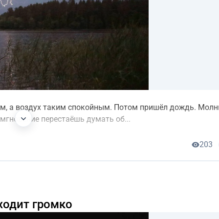
им, а воздух таким спокойным. Потом пришёл дождь. Молн
а мгновение перестаёшь думать об...
203
ходит громко