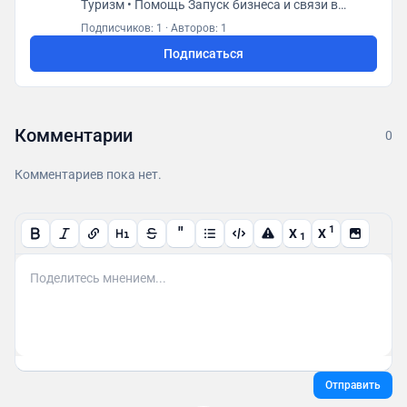
Туризм • Помощь Запуск бизнеса и связи в
Индии ⚡️ Контакты: https://india.com.ru/contacts
Подписчиков: 1
·
Авторов: 1
Подписаться
Комментарии
0
Комментариев пока нет.
"
1
X
X
1
Отправить