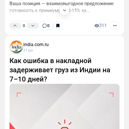
Ваша позиция — взаимовыгодное предложение:
готовность к премиуму в 10-15% за...
311
0
0
india.com.ru
27 jun
Как ошибка в накладной
задерживает груз из Индии на
7–10 дней?