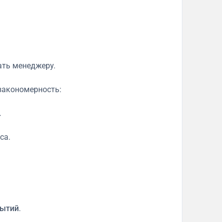
ать менеджеру.
закономерность:
.
са.
бытий
.