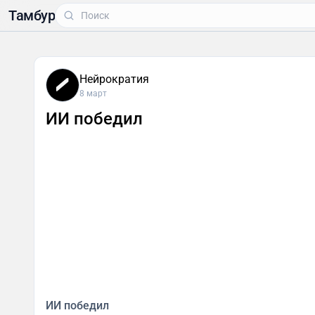
Тамбур
Нейрократия
8 март
ИИ победил
ИИ победил