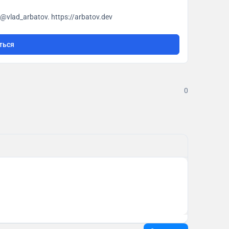
vlad_arbatov. https://arbatov.dev
ться
0