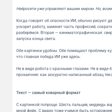
Нейросети уже управляют вашим миром. Но, возмо
Когда говорят об опасности ИИ, обычно рисуют дв
ускорит работу, заменит часть профессий, сократ
разберёмся. Вторая — кинематографическая: свер
запуска конца света.
Обе картинки удобны. Обе помещают проблему куд
что главная победа ИИ уже здесь.
Не в виде робота с красными глазами. Не в виде 
прозаичнее: как аккуратно написанный абзац текс
Текст — самый коварный формат
С картинкой попроще. Шесть пальцев, медведь ва
мной фейк. С видео тоже учимся быть осторожнее