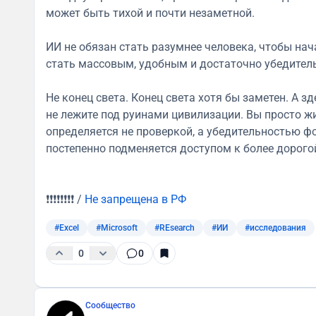
может быть тихой и почти незаметной.
ИИ не обязан стать разумнее человека, чтобы на
стать массовым, удобным и достаточно убедител
Не конец света. Конец света хотя бы заметен. А 
не лежите под руинами цивилизации. Вы просто жи
определяется не проверкой, а убедительностью ф
постепенно подменяется доступом к более дорогой
❗️❗️❗️❗️❗️❗️❗️❗️ /
Не запрещена в РФ
#Excel
#Microsoft
#REsearch
#ИИ
#исследования
0
0
Сообщество