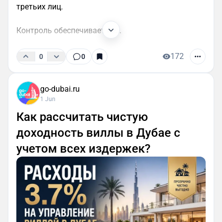
третьих лиц.
Контроль обеспечивает не...
172
0
0
go-dubai.ru
1 Jun
Как рассчитать чистую
доходность виллы в Дубае с
учетом всех издержек?