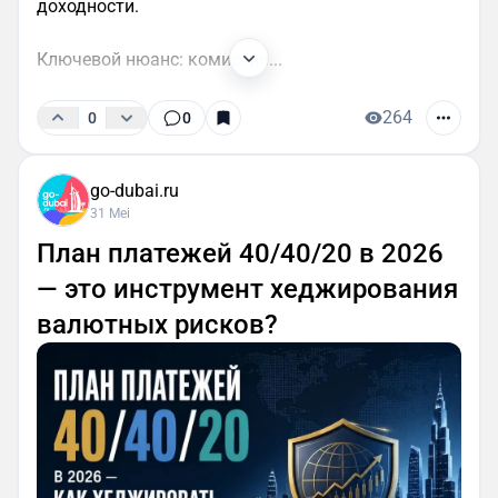
доходности.
Ключевой нюанс: комиссия...
264
0
0
go-dubai.ru
31 Mei
План платежей 40/40/20 в 2026
— это инструмент хеджирования
валютных рисков?