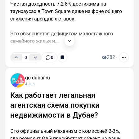
Чистая доходность 7.2-8% достижима на
таунхаусах в Town Square даже на фоне общего
снижения арендных ставок.
Это объясняется дефицитом малоэтажного
семейного жилья и...
282
0
0
go-dubai.ru
4 Jun
Как работает легальная
агентская схема покупки
недвижимости в Дубае?
Это официальный механизм с комиссией 2-3%,
где резидент ОАЭ приобретает объект на ваши