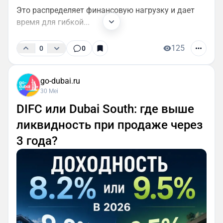
Это распределяет финансовую нагрузку и дает
время для гибкой...
125
0
0
go-dubai.ru
30 Mei
DIFC или Dubai South: где выше
ликвидность при продаже через
3 года?