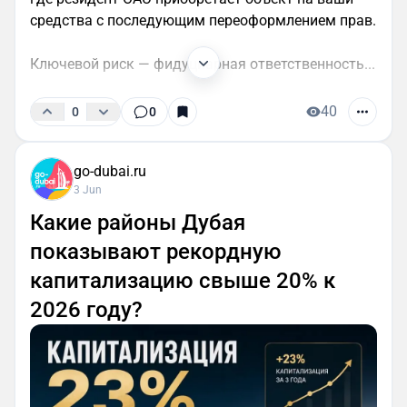
средства с последующим переоформлением прав.
Ключевой риск — фидуциарная ответственность...
40
0
0
go-dubai.ru
3 Jun
Какие районы Дубая
показывают рекордную
капитализацию свыше 20% к
2026 году?